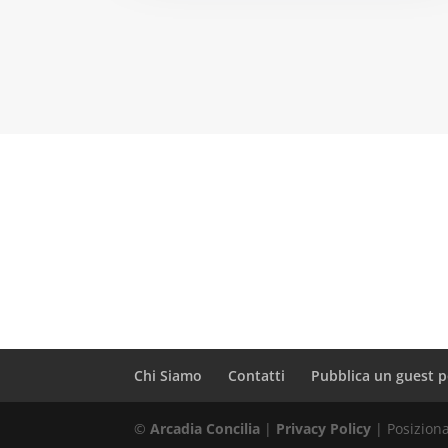
Chi Siamo
Contatti
Pubblica un guest p
©
Arcadia Concilia
|
Privacy Policy
| Posizio