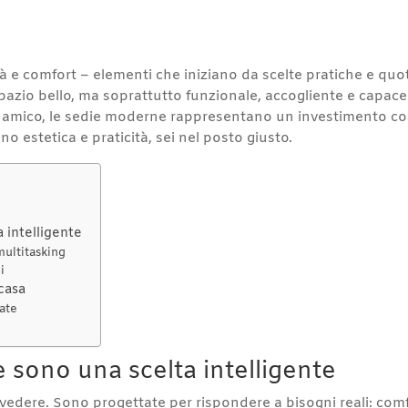
tà e comfort – elementi che iniziano da scelte pratiche e quo
azio bello, ma soprattutto funzionale, accogliente e capace d
dinamico, le sedie moderne rappresentano un investimento c
o estetica e praticità, sei nel posto giusto.
 intelligente
multitasking
i
casa
rate
 sono una scelta intelligente
edere. Sono progettate per rispondere a bisogni reali: comfo