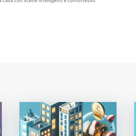
 casa con scelte intelligenti e confortevoli.
r
st
l
opy
nk