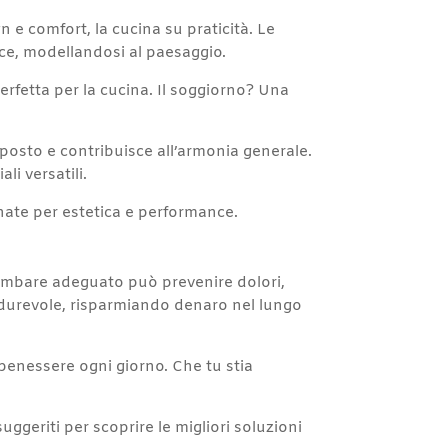
e comfort, la cucina su praticità. Le
cce, modellandosi al paesaggio.
perfetta per la cucina. Il soggiorno? Una
posto e contribuisce all’armonia generale.
li versatili.
nate per estetica e performance.
lombare adeguato può prevenire dolori,
ù durevole, risparmiando denaro nel lungo
 benessere ogni giorno. Che tu stia
 suggeriti per scoprire le migliori soluzioni