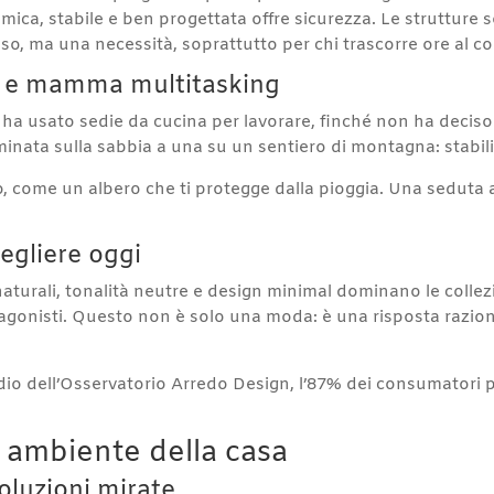
ca, stabile e ben progettata offre sicurezza. Le strutture sol
so, ma una necessità, soprattutto per chi trascorre ore al c
er e mamma multitasking
ni ha usato sedie da cucina per lavorare, finché non ha deciso 
ata sulla sabbia a una su un sentiero di montagna: stabili
o, come un albero che ti protegge dalla pioggia. Una seduta
egliere oggi
naturali, tonalità neutre e design minimal dominano le collezi
tagonisti. Questo non è solo una moda: è una risposta raziona
io dell’Osservatorio Arredo Design, l’87% dei consumatori 
 ambiente della casa
oluzioni mirate