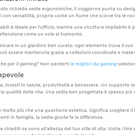
io richiede sedie ergonomiche, il soggiorno punta su design 
con versatilità, proprio come un fiume che scorre tra le ro
bili è ideale per l’ufficio, mentre una struttura impilabile è 
l’attenzione come un sole al tramonto.
inare in un giardino ben curato: ogni elemento trova il suo 
 può essere mantenuta grazie a collezioni coordinate e materia
nche per il gaming? Non perderti
le migliori da gaming
selezio
sapevole
 investi in salute, produttività e benessere. Un supporto 
la qualità della vita. Una sedia ben progettata è spesso pi
molto più che una questione estetica. Significa scegliere il
 in famiglia, la sedia giusta fa la differenza.
 chiediti se sono all’altezza del tuo stile di vita. Visita i link