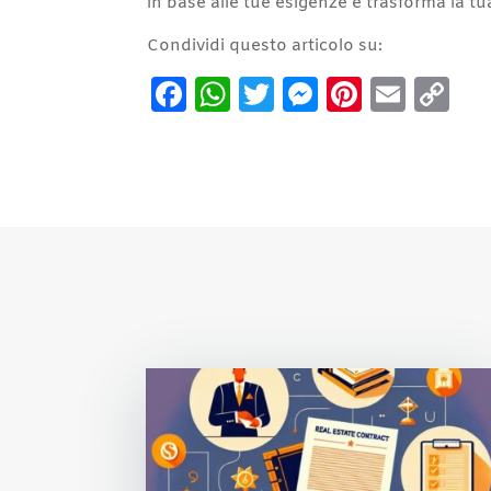
in base alle tue esigenze e trasforma la tua
Condividi questo articolo su:
Facebook
WhatsApp
Twitter
Messenge
Pintere
Emai
C
Li