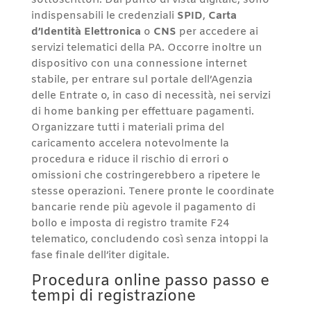
sottoscrittori. Dal punto di vista digitale, sono
indispensabili le credenziali
SPID
,
Carta
d’Identità Elettronica
o
CNS
per accedere ai
servizi telematici della PA. Occorre inoltre un
dispositivo con una connessione internet
stabile, per entrare sul portale dell’Agenzia
delle Entrate o, in caso di necessità, nei servizi
di home banking per effettuare pagamenti.
Organizzare tutti i materiali prima del
caricamento accelera notevolmente la
procedura e riduce il rischio di errori o
omissioni che costringerebbero a ripetere le
stesse operazioni. Tenere pronte le coordinate
bancarie rende più agevole il pagamento di
bollo e imposta di registro tramite F24
telematico, concludendo così senza intoppi la
fase finale dell’iter digitale.
Procedura online passo passo e
tempi di registrazione