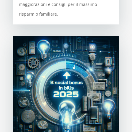
maggiorazioni e consigli per il massimo
risparmio familiare.