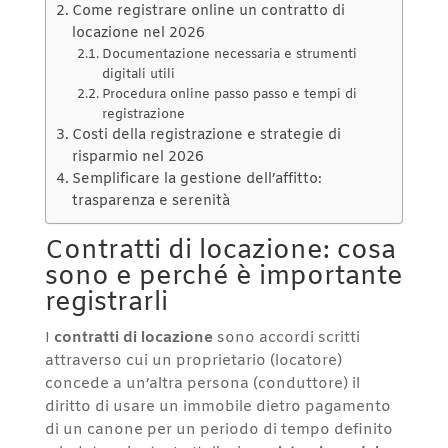
Come registrare online un contratto di
locazione nel 2026
Documentazione necessaria e strumenti
digitali utili
Procedura online passo passo e tempi di
registrazione
Costi della registrazione e strategie di
risparmio nel 2026
Semplificare la gestione dell’affitto:
trasparenza e serenità
Contratti di locazione: cosa
sono e perché è importante
registrarli
I
contratti di locazione
sono accordi scritti
attraverso cui un proprietario (locatore)
concede a un’altra persona (conduttore) il
diritto di usare un immobile dietro pagamento
di un canone per un periodo di tempo definito