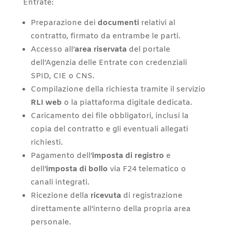
Entrate:
Preparazione dei
documenti
relativi al
contratto, firmato da entrambe le parti.
Accesso all’
area riservata
del portale
dell’Agenzia delle Entrate con credenziali
SPID, CIE o CNS.
Compilazione della richiesta tramite il servizio
RLI web
o la piattaforma digitale dedicata.
Caricamento dei file obbligatori, inclusi la
copia del contratto e gli eventuali allegati
richiesti.
Pagamento dell’
imposta di registro
e
dell’
imposta di bollo
via F24 telematico o
canali integrati.
Ricezione della
ricevuta
di registrazione
direttamente all’interno della propria area
personale.