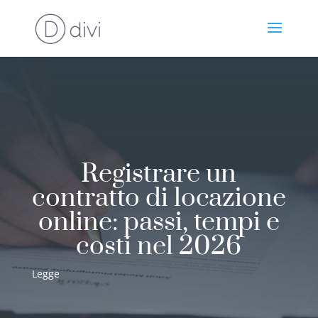
Registrare un
contratto di locazione
online: passi, tempi e
costi nel 2026
Legge