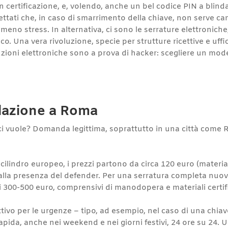
n certificazione, e, volendo, anche un bel codice PIN a blindar
ogettati che, in caso di smarrimento della chiave, non serve 
, meno stress. In alternativa, ci sono le serrature elettronich
 Una vera rivoluzione, specie per strutture ricettive e uffic
luzioni elettroniche sono a prova di hacker: scegliere un mode
allazione a Roma
i vuole? Domanda legittima, soprattutto in una città come R
cilindro europeo, i prezzi partono da circa 120 euro (material
 alla presenza del defender. Per una serratura completa nuov
 ai 300-500 euro, comprensivi di manodopera e materiali certifi
tivo per le urgenze – tipo, ad esempio, nel caso di una chia
pida, anche nei weekend e nei giorni festivi, 24 ore su 24. U