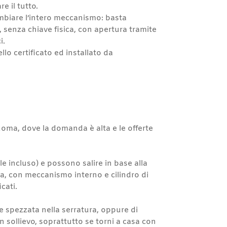
e il tutto.
cambiare l’intero meccanismo: basta
e, senza chiave fisica, con apertura tramite
i.
llo certificato ed installato da
oma, dove la domanda è alta e le offerte
e incluso) e possono salire in base alla
a, con meccanismo interno e cilindro di
cati.
ve spezzata nella serratura, oppure di
n sollievo, soprattutto se torni a casa con