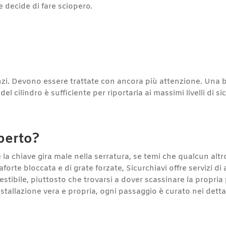
e decide di fare sciopero.
nzi. Devono essere trattate con ancora più attenzione. Una
del cilindro è sufficiente per riportarla ai massimi livelli di si
perto?
e la chiave gira male nella serratura, se temi che qualcun alt
orte bloccata e di grate forzate, Sicurchiavi offre servizi di 
tibile, piuttosto che trovarsi a dover scassinare la propria 
nstallazione vera e propria, ogni passaggio è curato nei detta