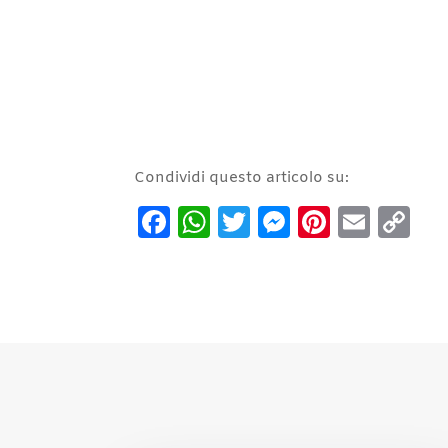
Condividi questo articolo su:
Facebook
WhatsApp
Twitter
Messenge
Pintere
Emai
C
Li