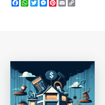
Facebook
WhatsApp
Twitter
Messenger
Pinterest
Email
Copy
Link