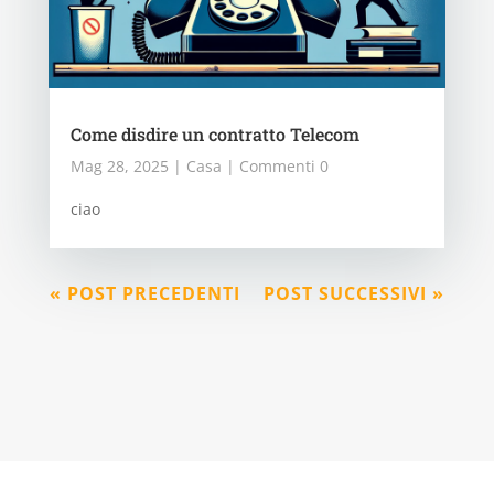
Come disdire un contratto Telecom
Mag 28, 2025
|
Casa
| Commenti 0
ciao
« POST PRECEDENTI
POST SUCCESSIVI »