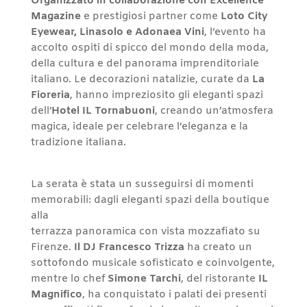
Organizzato in collaborazione con Excellence
Magazine
e prestigiosi partner come
Loto City
Eyewear, Linasolo e Adonaea Vini
, l’evento ha
accolto ospiti di spicco del mondo della moda,
della cultura e del panorama imprenditoriale
italiano. Le decorazioni natalizie, curate da
La
Fioreria
, hanno impreziosito gli eleganti spazi
dell’
Hotel IL Tornabuoni
, creando un’atmosfera
magica, ideale per celebrare l’eleganza e la
tradizione italiana.
La serata è stata un susseguirsi di momenti
memorabili: dagli eleganti spazi della boutique
alla
terrazza panoramica con vista mozzafiato su
Firenze.
Il DJ Francesco Trizza
ha creato un
sottofondo musicale sofisticato e coinvolgente,
mentre lo chef
Simone Tarchi
, del ristorante
IL
Magnifico
, ha conquistato i palati dei presenti