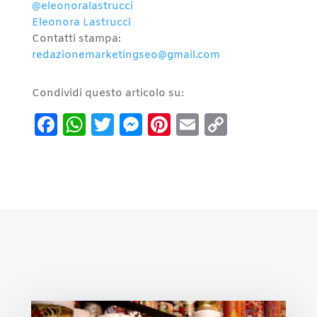
@eleonoralastrucci
Eleonora Lastrucci
Contatti stampa:
redazionemarketingseo@gmail.com
Condividi questo articolo su:
Facebook
WhatsApp
Twitter
Messenger
Pinterest
Email
Copy
Link