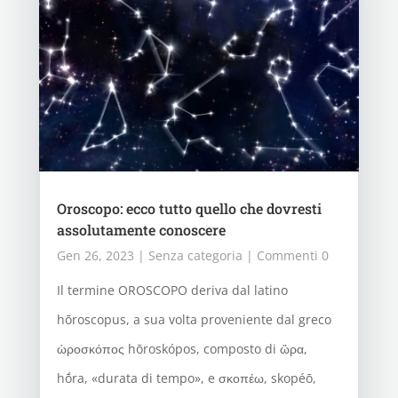
Oroscopo: ecco tutto quello che dovresti
assolutamente conoscere
Gen 26, 2023
|
Senza categoria
| Commenti 0
Il termine OROSCOPO deriva dal latino
hōroscopus, a sua volta proveniente dal greco
ὡροσκόπος hōroskópos, composto di ὥρα,
hṓra, «durata di tempo», e σκοπέω, skopéō,