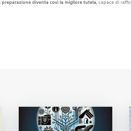
 preparazione diventa così la migliore tutela
, capace di raffo
r
st
l
opy
nk