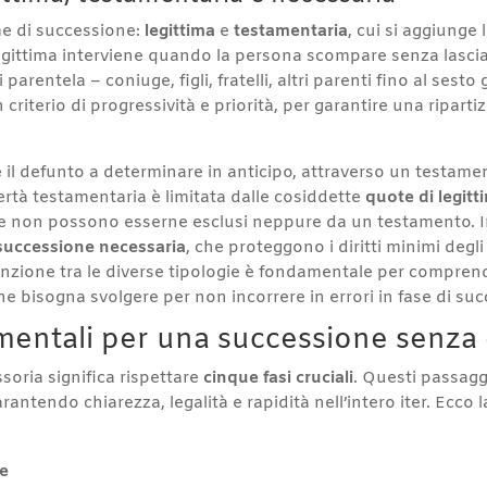
me di successione:
legittima
e
testamentaria
, cui si aggiunge
egittima interviene quando la persona scompare senza lascia
 parentela – coniuge, figli, fratelli, altri parenti fino al ses
riterio di progressività e priorità, per garantire una ripartizi
 è il defunto a determinare in anticipo, attraverso un testamen
bertà testamentaria è limitata dalle cosiddette
quote di legitt
 che non possono esserne esclusi neppure da un testamento. In
successione necessaria
, che proteggono i diritti minimi degl
distinzione tra le diverse tipologie è fondamentale per compr
che bisogna svolgere per non incorrere in errori in fase di su
mentali per una successione senza 
soria significa rispettare
cinque fasi cruciali
. Questi passag
arantendo chiarezza, legalità e rapidità nell’intero iter. Ecco 
ne