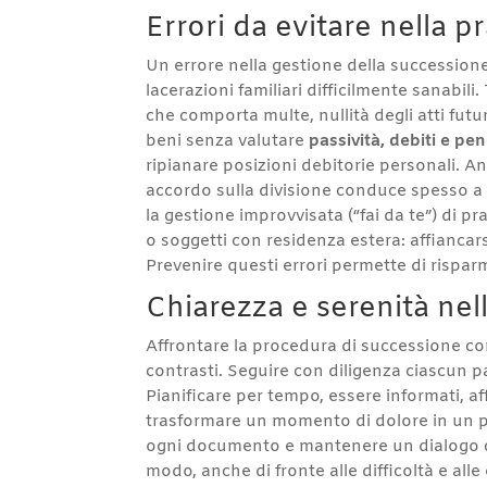
Errori da evitare nella p
Un errore nella gestione della successione
lacerazioni familiari difficilmente sanabili. 
che comporta multe, nullità degli atti futu
beni senza valutare
passività, debiti e p
ripianare posizioni debitorie personali. A
accordo sulla divisione conduce spesso a c
la gestione improvvisata (“fai da te”) di 
o soggetti con residenza estera: affiancar
Prevenire questi errori permette di risparm
Chiarezza e serenità nel
Affrontare la procedura di successione co
contrasti. Seguire con diligenza ciascun pa
Pianificare per tempo, essere informati, af
trasformare un momento di dolore in un pr
ogni documento e mantenere un dialogo cost
modo, anche di fronte alle difficoltà e al