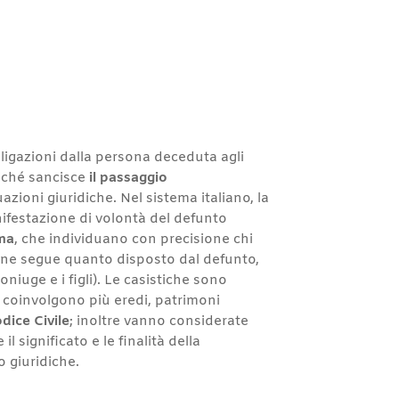
bligazioni dalla persona deceduta agli
oiché sancisce
il passaggio
zioni giuridiche. Nel sistema italiano, la
ifestazione di volontà del defunto
ima
, che individuano con precisione chi
izione segue quanto disposto dal defunto,
coniuge e i figli). Le casistiche sono
e coinvolgono più eredi, patrimoni
dice Civile
; inoltre vanno considerate
 significato e le finalità della
o giuridiche.