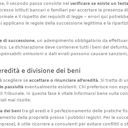
ne, il secondo passo consiste nel
verificare se esiste un tes
 presso istituti bancari o familiari per accertare la presenza 
ormale e il rispetto dei requisiti di legge – errori qui potreb
si applicano le regole della successione legittima e la ripart
e di successione
, un adempimento obbligatorio da effettua
co. La dichiarazione deve contenere tutti i beni del defunto, l
pensabili: omissioni o dati errati possono causare sanzioni, 
eredità e divisione dei beni
à scegliere se
accettare o rinunciare all’eredità
. Si tratta di
le passività
eventualmente esistenti. Chi preferisce non espor
il Tribunale. In questa fase è vitale informarsi bene sulla co
ali mai risolte.
va dei beni
tra gli eredi e il perfezionamento delle pratiche fi
ornamento della proprietà presso i pubblici registri. Per le su
prese), è utile ricorrere a consulenti per evitare conflitti o st