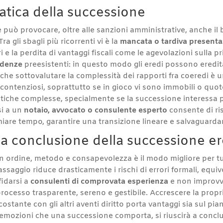
ratica della successione
 può provocare, oltre alle sanzioni amministrative, anche il b
Tra gli sbagli più ricorrenti vi è la
mancata o tardiva presenta
ri e la perdita di vantaggi fiscali come le agevolazioni sulla 
endenze
preesistenti: in questo modo gli eredi possono eredita
nche sottovalutare la complessità dei rapporti fra coeredi è 
ontenziosi, soprattutto se in gioco vi sono immobili o quote
pratiche complesse, specialmente se la successione interessa p
si a un
notaio, avvocato o consulente esperto
consente di ris
iare tempo, garantire una transizione lineare e salvaguardare 
la conclusione della successione er
n ordine, metodo e consapevolezza è il modo migliore per tut
ssaggio riduce drasticamente i rischi di errori formali, equivo
fidarsi a
consulenti di comprovata esperienza
e non improvvi
ocesso trasparente, sereno e gestibile. Accrescere la prop
ante con gli altri aventi diritto porta vantaggi sia sul pia
le emozioni che una successione comporta, si riuscirà a conclu