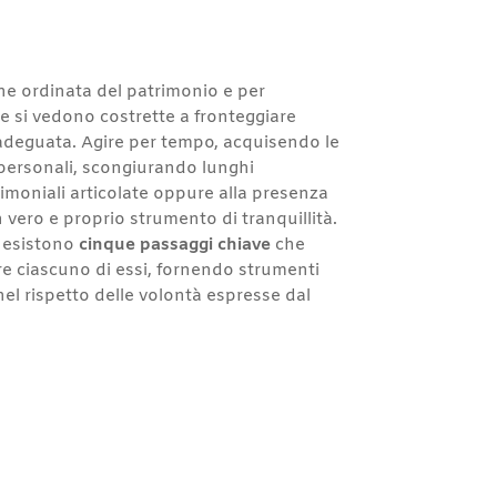
ne ordinata del patrimonio e per
lie si vedono costrette a fronteggiare
adeguata. Agire per tempo, acquisendo le
i personali, scongiurando lunghi
rimoniali articolate oppure alla presenza
n vero e proprio strumento di tranquillità.
, esistono
cinque passaggi chiave
che
zare ciascuno di essi, fornendo strumenti
nel rispetto delle volontà espresse dal