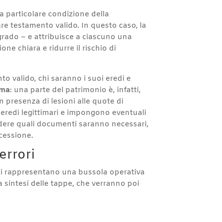
 la particolare condizione della
re testamento valido. In questo caso, la
to grado – e attribuisce a ciascuno una
one chiara e ridurre il rischio di
to valido, chi saranno i suoi eredi e
ima
: una parte del patrimonio è, infatti,
 presenza di lesioni alle quote di
i eredi legittimari e impongono eventuali
endere quali documenti saranno necessari,
ccessione.
errori
gi rappresentano una bussola operativa
la sintesi delle tappe, che verranno poi