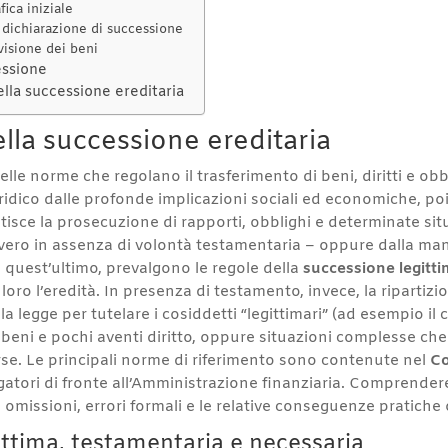
ica iniziale
 dichiarazione di successione
visione dei beni
essione
ella successione ereditaria
ella successione ereditaria
elle norme che regolano il trasferimento di beni, diritti e ob
 giuridico dalle profonde implicazioni sociali ed economiche, p
isce la prosecuzione di rapporti, obblighi e determinate situa
vero in assenza di volontà testamentaria – oppure dalla man
uest’ultimo, prevalgono le regole della
successione legitt
i loro l’eredità. In presenza di testamento, invece, la ripart
lla legge per tutelare i cosiddetti “legittimari” (ad esempio il 
 beni e pochi aventi diritto, oppure situazioni complesse ch
erse. Le principali norme di riferimento sono contenute nel
Co
atori di fronte all’Amministrazione finanziaria. Comprendere il
omissioni, errori formali e le relative conseguenze pratiche 
ittima, testamentaria e necessaria