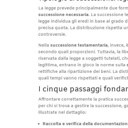
La legge prevede principalmente due for
successione necessaria
. La successione l
legge individua gli eredi in base al grado di
precisa quota. La distribuzione rispetta un c
controversie.
Nella
successione testamentaria
, invece,
secondo quali proporzioni. Tuttavia, la li
riservata dalla legge a soggetti tutelati,
legittima, entrano in gioco le norme sulla
rettifiche alla ripartizione dei beni. La 
quali tempi vanno rispettati e quali verifi
I cinque passaggi fonda
Affrontare correttamente la pratica succes
per chi si trova a gestire la successione, g
illustrate nel dettaglio:
Raccolta e verifica della documentazio