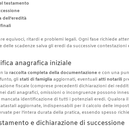
del testamento
ccessione
a dell’eredità
finali
 equivoci, ritardi e problemi legali. Ogni fase richiede atten
 delle scadenze salva gli eredi da successive contestazioni
fica anagrafica iniziale
on la
raccolta completa della documentazione
e con una punt
funto, gli
stati di famiglia
aggiornati, eventuali
atti notarili
pre
azione fiscale (comprese precedenti dichiarazioni dei reddit
ei dati anagrafici, omissioni o incongruenze possono innesca
 mancata identificazione di tutti i potenziali eredi. Qualora
tastali aggiornate, indispensabili per il calcolo delle imposte
ate per l’intera durata della pratica, essendo spesso richies
testamento e dichiarazione di successione