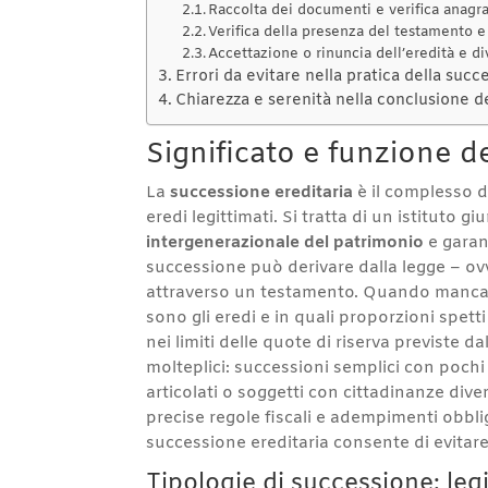
Raccolta dei documenti e verifica anagraf
Verifica della presenza del testamento e
Accettazione o rinuncia dell’eredità e di
Errori da evitare nella pratica della succ
Chiarezza e serenità nella conclusione d
Significato e funzione d
La
successione ereditaria
è il complesso d
eredi legittimati. Si tratta di un istituto
intergenerazionale del patrimonio
e garant
successione può derivare dalla legge – ov
attraverso un testamento. Quando manca q
sono gli eredi e in quali proporzioni spett
nei limiti delle quote di riserva previste da
molteplici: successioni semplici con pochi
articolati o soggetti con cittadinanze div
precise regole fiscali e adempimenti obblig
successione ereditaria consente di evitare 
Tipologie di successione: leg