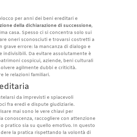
locco per anni dei beni ereditari e
zione della dichiarazione di successione
,
prima casa. Spesso ci si concentra solo sui
re oneri sconosciuti e trovarsi costretti a
un grave errore: la mancanza di dialogo e
 indivisibili. Da evitare assolutamente è
atrimoni cospicui, aziende, beni culturali
olvere agilmente dubbi e criticità.
le relazioni familiari.
editaria
elarsi da imprevisti e spiacevoli
ci fra eredi e dispute giudiziarie.
sare mai sono le vere chiavi per
ria conoscenza, raccogliere con attenzione
no pratico sia su quello emotivo. In questo
dere la pratica rispettando la volontà di