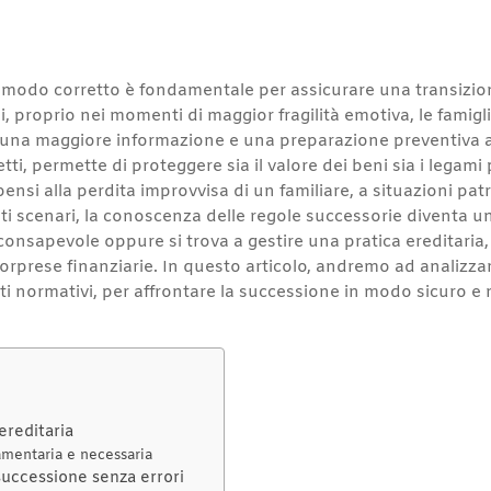
 modo corretto è fondamentale per assicurare una transizio
casi, proprio nei momenti di maggior fragilità emotiva, le famig
 una maggiore informazione e una preparazione preventiva 
ti, permette di proteggere sia il valore dei beni sia i legam
ensi alla perdita improvvisa di un familiare, a situazioni pat
uesti scenari, la conoscenza delle regole successorie diventa u
consapevole oppure si trova a gestire una pratica ereditaria
 e sorprese finanziarie. In questo articolo, andremo ad analiz
ti normativi, per affrontare la successione in modo sicuro e 
ereditaria
tamentaria e necessaria
successione senza errori