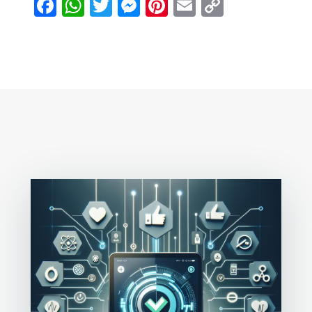
Facebook
WhatsApp
Twitter
Messenger
Pinterest
Email
Copy
Link