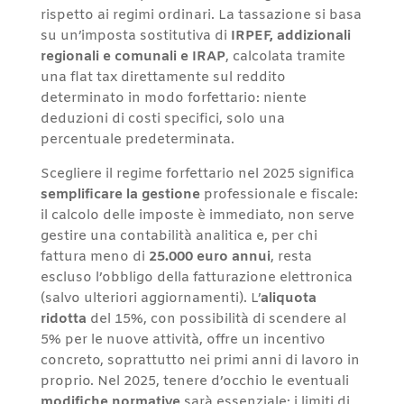
rispetto ai regimi ordinari. La tassazione si basa
su un’imposta sostitutiva di
IRPEF, addizionali
regionali e comunali e IRAP
, calcolata tramite
una flat tax direttamente sul reddito
determinato in modo forfettario: niente
deduzioni di costi specifici, solo una
percentuale predeterminata.
Scegliere il regime forfettario nel 2025 significa
semplificare la gestione
professionale e fiscale:
il calcolo delle imposte è immediato, non serve
gestire una contabilità analitica e, per chi
fattura meno di
25.000 euro annui
, resta
escluso l’obbligo della fatturazione elettronica
(salvo ulteriori aggiornamenti). L’
aliquota
ridotta
del 15%, con possibilità di scendere al
5% per le nuove attività, offre un incentivo
concreto, soprattutto nei primi anni di lavoro in
proprio. Nel 2025, tenere d’occhio le eventuali
modifiche normative
sarà essenziale: i limiti di