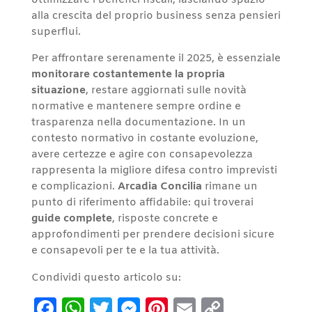
ottimizzare i benefici fiscali, lasciando spazio
alla crescita del proprio business senza pensieri
superflui.
Per affrontare serenamente il 2025, è essenziale
monitorare costantemente la propria
situazione
, restare aggiornati sulle novità
normative e mantenere sempre ordine e
trasparenza nella documentazione. In un
contesto normativo in costante evoluzione,
avere certezze e agire con consapevolezza
rappresenta la migliore difesa contro imprevisti
e complicazioni.
Arcadia Concilia
rimane un
punto di riferimento affidabile: qui troverai
guide complete
, risposte concrete e
approfondimenti per prendere decisioni sicure
e consapevoli per te e la tua attività.
Condividi questo articolo su:
Facebook
WhatsApp
Twitter
Messenger
Pinterest
Email
Copy