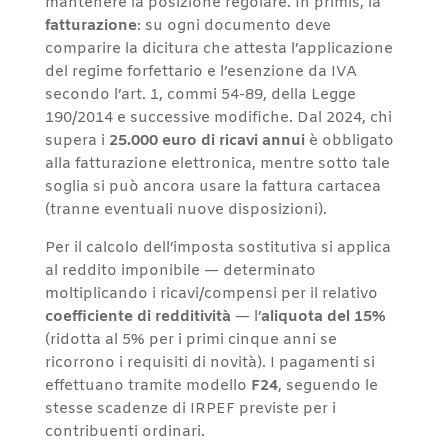
mantenere la posizione regolare. In primis, la
fatturazione
: su ogni documento deve
comparire la dicitura che attesta l’applicazione
del regime forfettario e l’esenzione da IVA
secondo l’art. 1, commi 54-89, della Legge
190/2014 e successive modifiche. Dal 2024, chi
supera i
25.000 euro di ricavi annui
è obbligato
alla fatturazione elettronica, mentre sotto tale
soglia si può ancora usare la fattura cartacea
(tranne eventuali nuove disposizioni).
Per il calcolo dell’imposta sostitutiva si applica
al reddito imponibile — determinato
moltiplicando i ricavi/compensi per il relativo
coefficiente di redditività
— l’
aliquota del 15%
(ridotta al 5% per i primi cinque anni se
ricorrono i requisiti di novità). I pagamenti si
effettuano tramite modello
F24
, seguendo le
stesse scadenze di IRPEF previste per i
contribuenti ordinari.