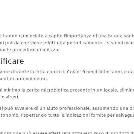
e hanno cominciato a capire l’importanza di una buona sanif
di pulizia che viene effettuata periodicamente. I sistemi usat
iuste procedure di utilizzo.
ificare
nte durante la lotta contro il Covid19 negli ultimi anni, e d
ementati notevolmente.
l minimo la carica microbiotica presente in un locale, elimin
e virus).
si può avvalere di un’aiuto professionale, assumendo una dit
nomo, rispettando tutte le indicazioni fornite per salvaguar
nificazione può essere effettuata attravero l’uso di prodotti d