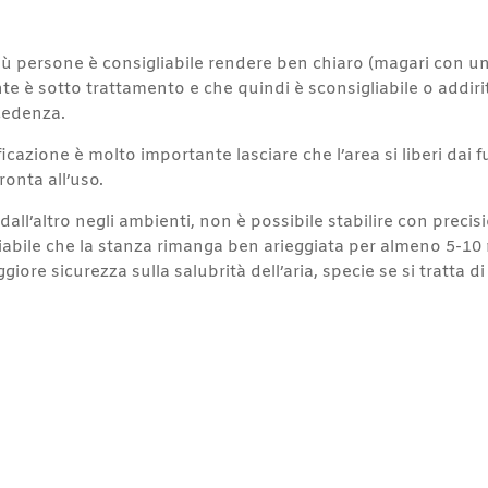
iù persone è consigliabile rendere ben chiaro (magari con un 
te è sotto trattamento e che quindi è sconsigliabile o addiri
ecedenza.
cazione è molto importante lasciare che l’area si liberi dai 
ronta all’uso.
dall’altro negli ambienti, non è possibile stabilire con pre
iabile che la stanza rimanga ben arieggiata per almeno 5-10 
iore sicurezza sulla salubrità dell’aria, specie se si tratta di
r
st
l
opy
nk