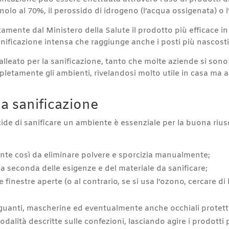
nolo al 70%, il perossido di idrogeno (l’acqua ossigenata) o 
mente dal Ministero della Salute il prodotto più efficace in a
nificazione intensa che raggiunge anche i posti più nascosti 
 alleato per la sanificazione, tanto che molte aziende si sono
etamente gli ambienti, rivelandosi molto utile in casa ma anc
a sanificazione
e di sanificare un ambiente è essenziale per la buona riuscit
iente così da eliminare polvere e sporcizia manualmente;
e a seconda delle esigenze e del materiale da sanificare;
 finestre aperte (o al contrario, se si usa l’ozono, cercare di
 guanti, mascherine ed eventualmente anche occhiali protetti
modalità descritte sulle confezioni, lasciando agire i prodot