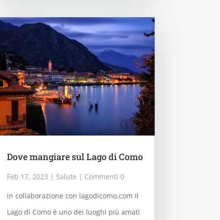
Dove mangiare sul Lago di Como
Feb 17, 2023
|
Salute
| Commenti 0
in collaborazione con lagodicomo.com Il
Lago di Como è uno dei luoghi più amati