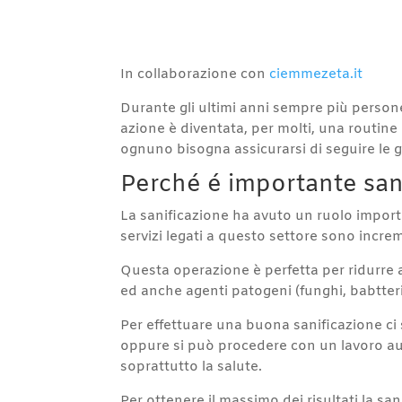
In collaborazione con
ciemmezeta.it
Durante gli ultimi anni sempre più person
azione è diventata, per molti, una routine 
ognuno bisogna assicurarsi di seguire le g
Perché é importante san
La sanificazione ha avuto un ruolo importa
servizi legati a questo settore sono incr
Questa operazione è perfetta per ridurre a
ed anche agenti patogeni (funghi, babtteri 
Per effettuare una buona sanificazione ci 
oppure si può procedere con un lavoro auto
soprattutto la salute.
Per ottenere il massimo dei risultati la sa