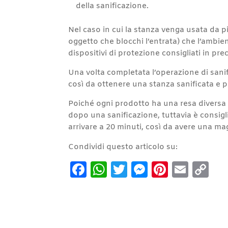
della sanificazione.
Nel caso in cui la stanza venga usata da p
oggetto che blocchi l’entrata) che l’ambien
dispositivi di protezione consigliati in pr
Una volta completata l’operazione di sanifi
così da ottenere una stanza sanificata e p
Poiché ogni prodotto ha una resa diversa 
dopo una sanificazione, tuttavia è consigl
arrivare a 20 minuti, così da avere una magg
Condividi questo articolo su:
Facebook
WhatsApp
Twitter
Messenge
Pintere
Emai
C
Li