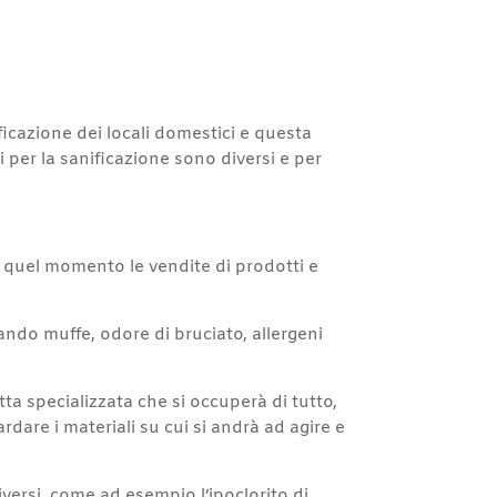
icazione dei locali domestici e questa
i per la sanificazione sono diversi e per
a quel momento le vendite di prodotti e
ando muffe, odore di bruciato, allergeni
ta specializzata che si occuperà di tutto,
dare i materiali su cui si andrà ad agire e
iversi, come ad esempio l’ipoclorito di