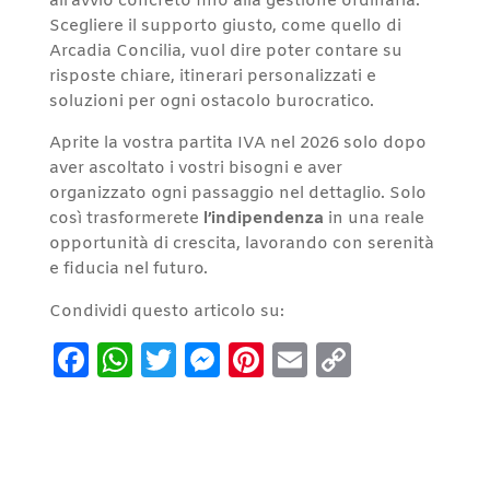
all’avvio concreto fino alla gestione ordinaria.
Scegliere il supporto giusto, come quello di
Arcadia Concilia, vuol dire poter contare su
risposte chiare, itinerari personalizzati e
soluzioni per ogni ostacolo burocratico.
Aprite la vostra partita IVA nel 2026 solo dopo
aver ascoltato i vostri bisogni e aver
organizzato ogni passaggio nel dettaglio. Solo
così trasformerete
l’indipendenza
in una reale
opportunità di crescita, lavorando con serenità
e fiducia nel futuro.
Condividi questo articolo su:
Facebook
WhatsApp
Twitter
Messenger
Pinterest
Email
Copy
Link