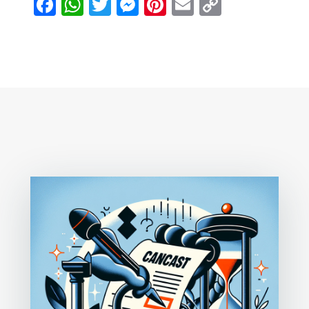
Facebook
WhatsApp
Twitter
Messenger
Pinterest
Email
Copy
Link