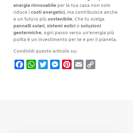
energia rinnovabile
per la tua casa non solo
riduce i
costi energetici
, ma contribuisce anche
a un futuro più
sostenibile
. Che tu scelga
pannelli solari
,
sistemi eolici
o
soluzioni
geotermiche
, ogni passo verso un’energia più
pulita è un investimento per te e per il pianeta.
Condividi questo articolo su:
Facebook
WhatsApp
Twitter
Messenger
Pinterest
Email
Copy
Link