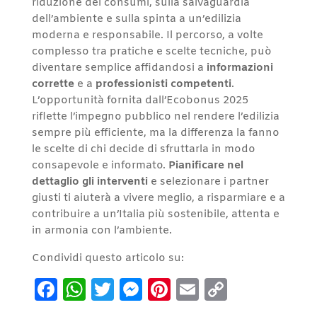
riduzione dei consumi, sulla salvaguardia
dell’ambiente e sulla spinta a un’edilizia
moderna e responsabile. Il percorso, a volte
complesso tra pratiche e scelte tecniche, può
diventare semplice affidandosi a
informazioni
corrette
e a
professionisti competenti
.
L’opportunità fornita dall’Ecobonus 2025
riflette l’impegno pubblico nel rendere l’edilizia
sempre più efficiente, ma la differenza la fanno
le scelte di chi decide di sfruttarla in modo
consapevole e informato.
Pianificare nel
dettaglio gli interventi
e selezionare i partner
giusti ti aiuterà a vivere meglio, a risparmiare e a
contribuire a un’Italia più sostenibile, attenta e
in armonia con l’ambiente.
Condividi questo articolo su:
Facebook
WhatsApp
Twitter
Messenger
Pinterest
Email
Copy
Link