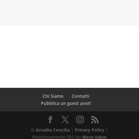
Chi Siamo
Contatti
Pubblica un guest post!
©
Arcadia Concilia
|
Privacy Policy
|
Posizionamento SEO by
More Value