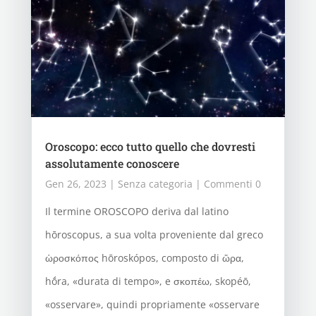
Oroscopo: ecco tutto quello che dovresti
assolutamente conoscere
Gen 26, 2023
|
Senza categoria
| Commenti 0
Il termine OROSCOPO deriva dal latino
hōroscopus, a sua volta proveniente dal greco
ὡροσκόπος hōroskópos, composto di ὥρα,
hṓra, «durata di tempo», e σκοπέω, skopéō,
«osservare», quindi propriamente «osservare