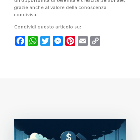
un’opportunità di serenità e crescita personale,
grazie anche al valore della conoscenza
condivisa.
Condividi questo articolo su:
Facebook
WhatsApp
Twitter
Messenger
Pinterest
Email
Copy
Link