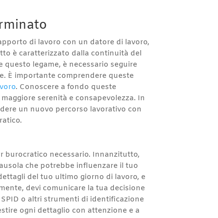
erminato
apporto di lavoro con un datore di lavoro,
tto è caratterizzato dalla continuità del
re questo legame, è necessario seguire
arie. È importante comprendere queste
avoro
. Conoscere a fondo queste
n maggiore serenità e consapevolezza. In
endere un nuovo percorso lavorativo con
atico.
r burocratico necessario. Innanzitutto,
clausola che potrebbe influenzare il tuo
ettagli del tuo ultimo giorno di lavoro, e
amente, devi comunicare la tua decisione
 SPID o altri strumenti di identificazione
estire ogni dettaglio con attenzione e a