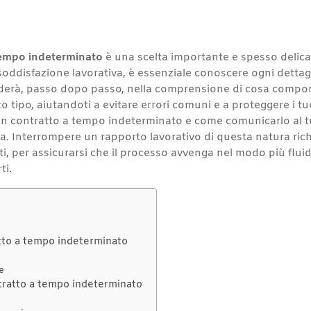
 tempo indeterminato
è una scelta importante e spesso delica
soddisfazione lavorativa, è essenziale conoscere ogni dettag
guiderà, passo dopo passo, nella comprensione di cosa compor
 tipo, aiutandoti a evitare errori comuni e a proteggere i tuo
un contratto a tempo indeterminato e come comunicarlo al tuo
ta. Interrompere un rapporto lavorativo di questa natura ric
olti, per assicurarsi che il processo avvenga nel modo più flu
ti.
atto a tempo indeterminato
e
tratto a tempo indeterminato