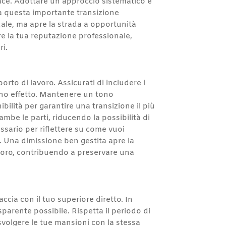
cace. Adottare un approccio sistematico e
 a questa importante transizione
uale, ma apre la strada a opportunità
re la tua reputazione professionale,
ri.
rto di lavoro. Assicurati di includere i
biano effetto. Mantenere un tono
ibilità per garantire una transizione il più
mbe le parti, riducendo la possibilità di
ssario per riflettere su come vuoi
tà. Una dimissione ben gestita apre la
lavoro, contribuendo a preservare una
cia con il tuo superiore diretto. In
sparente possibile. Rispetta il periodo di
svolgere le tue mansioni con la stessa