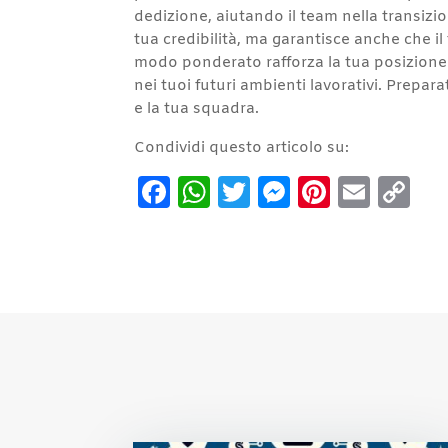
dedizione, aiutando il team nella transiz
tua credibilità, ma garantisce anche che i
modo ponderato rafforza la tua posizione 
nei tuoi futuri ambienti lavorativi. Prepar
e la tua squadra.
Condividi questo articolo su:
Facebook
WhatsApp
Twitter
Messenge
Pintere
Emai
C
Li