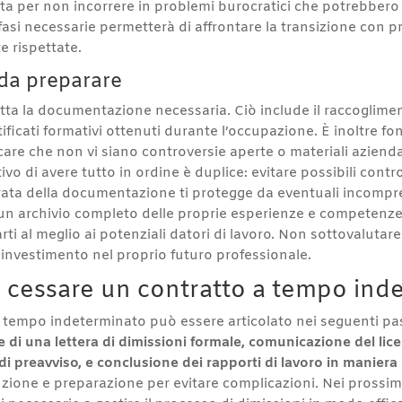
sta per non incorrere in problemi burocratici che potrebbero
 fasi necessarie permetterà di affrontare la transizione con p
e rispettate.
da preparare
 tutta la documentazione necessaria. Ciò include il raccoglim
tificati formativi ottenuti durante l’occupazione. È inoltre f
icare che non vi siano controversie aperte o materiali aziend
tivo di avere tutto in ordine è duplice: evitare possibili cont
rata della documentazione ti protegge da eventuali incompr
 un archivio completo delle proprie esperienze e competenze pu
i al meglio ai potenziali datori di lavoro. Non sottovalutare
investimento nel proprio futuro professionale.
r cessare un contratto a tempo ind
 a tempo indeterminato può essere articolato nei seguenti pa
 di una lettera di dimissioni formale, comunicazione del lice
 di preavviso, e conclusione dei rapporti di lavoro in maniera
nzione e preparazione per evitare complicazioni. Nei prossi