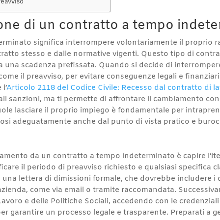
reavviso
ione di un contratto a tempo indet
erminato significa interrompere volontariamente il proprio r
ratto stesso e dalle normative vigenti. Questo tipo di contra
enza una scadenza prefissata. Quando si decide di interrompe
 come il preavviso, per evitare conseguenze legali e finanzi
l’
Articolo 2118 del Codice Civile: Recesso dal contratto di l
li sanzioni, ma ti permette di affrontare il cambiamento co
uole lasciare il proprio impiego è fondamentale per intrapr
si adeguatamente anche dal punto di vista pratico e burocr
iamento da un contratto a tempo indeterminato è capire l’ite
ficare il periodo di preavviso richiesto e qualsiasi specifica 
una lettera di dimissioni formale, che dovrebbe includere i d
l’azienda, come via email o tramite raccomandata. Successiv
Lavoro e delle Politiche Sociali, accedendo con le credenziali
per garantire un processo legale e trasparente. Preparati a g