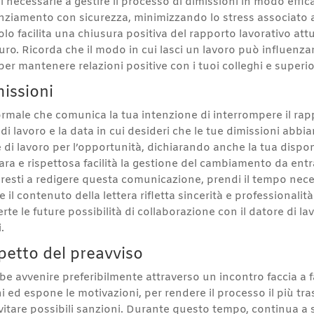
i necessarie a gestire il processo di dimissioni in modo effi
icenziamento con sicurezza, minimizzando lo stress associato
o facilita una chiusura positiva del rapporto lavorativo att
ro. Ricorda che il modo in cui lasci un lavoro può influenza
 per mantenere relazioni positive con i tuoi colleghi e superio
missioni
rmale che comunica la tua intenzione di interrompere il rappo
 di lavoro e la data in cui desideri che le tue dimissioni ab
e di lavoro per l’opportunità, dichiarando anche la tua dispon
a e rispettosa facilità la gestione del cambiamento da entra
presti a redigere questa comunicazione, prendi il tempo nece
e il contenuto della lettera rifletta sincerità e professionali
rte le future possibilità di collaborazione con il datore di 
.
petto del preavviso
 avvenire preferibilmente attraverso un incontro faccia a fac
ni ed espone le motivazioni, per rendere il processo il più tra
evitare possibili sanzioni. Durante questo tempo, continua a 