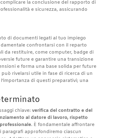
 complicare la conclusione del rapporto di
rofessionalità e sicurezza, assicurando
ento di documenti legati al tuo impiego
ondamentale confrontarsi con il reparto
ali da restituire, come computer, badge di
roversie future e garantire una transizione
ensioni e forma una base solida per future
ò rivelarsi utile in fase di ricerca di un
 l’importanza di questi preparativi; una
eterminato
ssaggi chiave:
verifica del contratto e del
nziamento al datore di lavoro, rispetto
 professionale
. È fondamentale affrontare
mi paragrafi approfondiremo ciascun