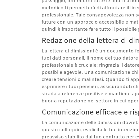
passaggio, fornendoti tutte le informazion
metodico ti permetterà di affrontare il l
professionale. Tale consapevolezza non sol
future con un approccio accessibile e matu
quindi è importante fare tutto il possibile
Redazione della lettera di di
La lettera di dimissioni è un documento fo
tuoi dati personali, il nome del tuo datore
professionale è cruciale; ringrazia il dator
possibile agevole. Una comunicazione chiar
creare tensioni o malintesi. Quando ti ap
esprimere i tuoi pensieri, assicurandoti ch
strada a referenze positive e mantiene ape
buona reputazione nel settore in cui operi
Comunicazione efficace e ris
La comunicazione delle dimissioni dovrebbe
questo colloquio, esplicita le tue intenzio
preavviso stabilito dal tuo contratto per 