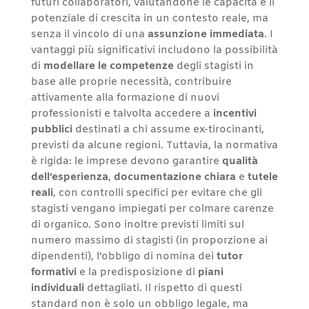
futuri collaboratori, valutandone le capacità e il
potenziale di crescita in un contesto reale, ma
senza il vincolo di una
assunzione immediata
. I
vantaggi più significativi includono la possibilità
di
modellare le competenze
degli stagisti in
base alle proprie necessità, contribuire
attivamente alla formazione di nuovi
professionisti e talvolta accedere a
incentivi
pubblici
destinati a chi assume ex-tirocinanti,
previsti da alcune regioni. Tuttavia, la normativa
è rigida: le imprese devono garantire
qualità
dell’esperienza
,
documentazione chiara
e
tutele
reali
, con controlli specifici per evitare che gli
stagisti vengano impiegati per colmare carenze
di organico. Sono inoltre previsti limiti sul
numero massimo di stagisti (in proporzione ai
dipendenti), l’obbligo di nomina dei
tutor
formativi
e la predisposizione di
piani
individuali
dettagliati. Il rispetto di questi
standard non è solo un obbligo legale, ma