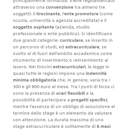
principalmente formativa. Viene regolamentato
attraverso una
convenzione
tra almeno tre
soggetti: il
tirocinante
, l’
ente promotore
(come
scuola, università o agenzia accreditata) e il
soggetto ospitante
(azienda, studio
professionale o ente pubblico). Si identificano
due grandi categorie:
curriculare
, se inserito in
un percorso di studi, ed
extracurriculare
, se
svolto al di fuori dell’ambito accademico come
strumento di inserimento o reinserimento al
lavoro. Nei tirocini
extracurriculari
, la legge in
quasi tutte le regioni impone una
indennità
minima obbligatoria
che, in genere, varia tra i
300 e gli 800 euro al mese. Tra i punti di forza ci
sono la presenza di
orari flessibili
e la
possibilità di partecipare a
progetti specifici
,
mentre l’assenza di un obbligo di assunzione al
termine dello stage è un elemento da valutare
con attenzione. La durata massima di uno
stage extracurriculare è solitamente di
6 mesi