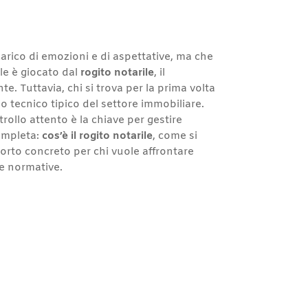
arico di emozioni e di aspettative, ma che
le è giocato dal
rogito notarile
, il
e. Tuttavia, chi si trova per la prima volta
 tecnico tipico del settore immobiliare.
ollo attento è la chiave per gestire
completa:
cos’è il rogito notarile
, come si
porto concreto per chi vuole affrontare
e normative.