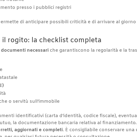
mento presso i pubblici registri
ette di anticipare possibili criticità e di arrivare al giorno
l rogito: la checklist completa
ei documenti necessari
che garantiscono la regolarità e la tr
te
atastale
E)
ità
he o servitù sull’immobile
enti identificativi (carta d’identità, codice fiscale), event
tuo, la documentazione bancaria relativa al finanziamento. I
rretti, aggiornati e completi
. È consigliabile conservare una 