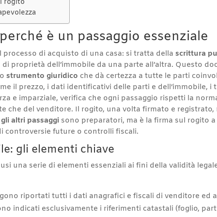
l rogito
sapevolezza
 e perché è un passaggio essenziale
l processo di acquisto di una casa: si tratta della
scrittura p
o di proprietà dell’immobile da una parte all’altra. Questo 
io
strumento giuridico
che dà certezza a tutte le parti coinvo
e il prezzo, i dati identificativi delle parti e dell’immobile, i
erza e imparziale, verifica che ogni passaggio rispetti la norm
ente che del venditore. Il rogito, una volta firmato e registr
 gli altri passaggi
sono preparatori, ma è la firma sul rogito a 
 controversie future o controlli fiscali.
le: gli elementi chiave
i una serie di elementi essenziali ai fini della validità legale
gono riportati tutti i dati anagrafici e fiscali di venditore ed
ono indicati esclusivamente i riferimenti catastali (foglio, parti