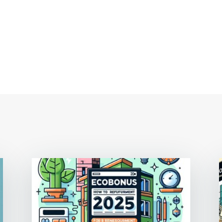
r
st
l
opy
nk