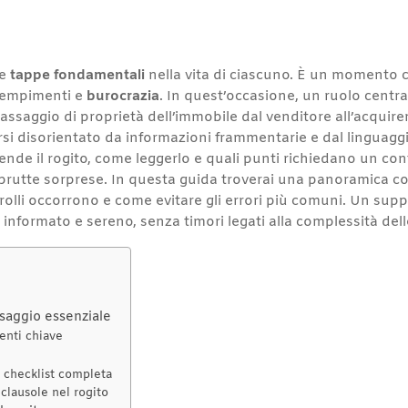
le
tappe fondamentali
nella vita di ciascuno. È un momento c
dempimenti e
burocrazia
. In quest’occasione, un ruolo centra
saggio di proprietà dell’immobile dal venditore all’acquirent
i disorientato da informazioni frammentarie e dal linguaggio
 il rogito, come leggerlo e quali punti richiedano un contr
za brutte sorprese. In questa guida troverai una panoramica 
rolli occorrono e come evitare gli errori più comuni. Un sup
formato e sereno, senza timori legati alla complessità dell
ssaggio essenziale
menti chiave
a checklist completa
clausole nel rogito