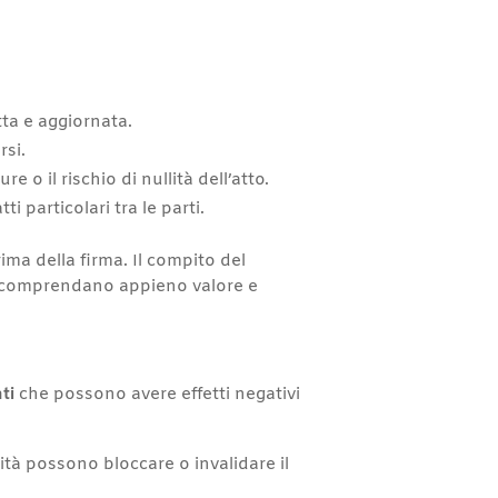
:
tta e aggiornata.
rsi.
re o il rischio di nullità dell’atto.
i particolari tra le parti.
ima della firma. Il compito del
enti comprendano appieno valore e
ti
che possono avere effetti negativi
arità possono bloccare o invalidare il