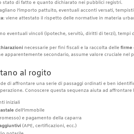
 stato di fatto e quanto dichiarato nei pubblici registri.
ttagliano l’importo pattuito, eventuali acconti versati, tempi
ca
: viene attestato il rispetto delle normative in materia urba
ano eventuali vincoli (ipoteche, servitù, diritti di terzi), tempi
chiarazioni
necessarie per fini fiscali e la raccolta delle
firme
nche apparentemente secondario, assume valore cruciale nel pr
rtano al rogito
de di affrontare una serie di passaggi ordinati e ben identifi
ll’operazione. Conoscere questa sequenza aiuta ad affrontare
i iniziali
tastale
dell’immobile
omesso) e pagamento della caparra
aggiuntivi
(APE, certificazioni, ecc.)
io notarile