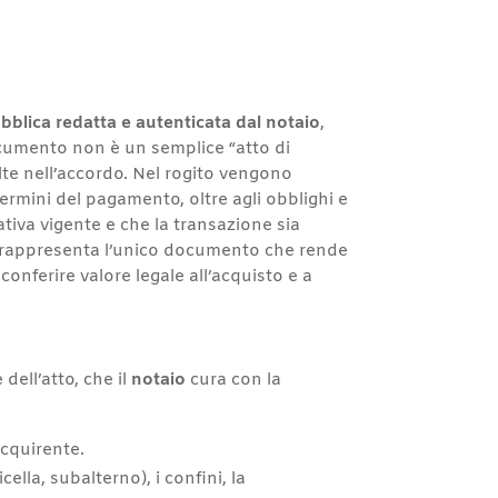
ubblica redatta e autenticata dal notaio
,
documento non è un semplice “atto di
lte nell’accordo. Nel rogito vengono
 termini del pagamento, oltre agli obblighi e
ativa vigente e che la transazione sia
ato, rappresenta l’unico documento che rende
conferire valore legale all’acquisto e a
 dell’atto, che il
notaio
cura con la
 acquirente.
cella, subalterno), i confini, la