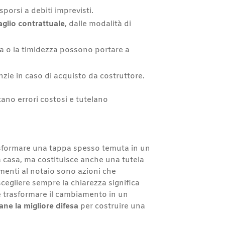
esporsi a debiti imprevisti.
aglio contrattuale
, dalle modalità di
ta o la timidezza possono portare a
zie in caso di acquisto da costruttore.
tano errori costosi e tutelano
rasformare una tappa spesso temuta in un
a casa, ma costituisce anche una tutela
menti al notaio sono azioni che
cegliere sempre la chiarezza significa
 e trasformare il cambiamento in un
ne la migliore difesa
per costruire una