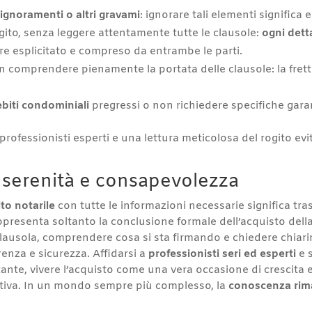
ignoramenti o altri gravami
: ignorare tali elementi significa 
ogito, senza leggere attentamente tutte le clausole:
ogni dett
re esplicitato e compreso da entrambe le parti.
n comprendere pienamente la portata delle clausole: la fret
ebiti condominiali
pregressi o non richiedere specifiche garan
rofessionisti esperti e una lettura meticolosa del rogito evi
n serenità e consapevolezza
ito notarile
con tutte le informazioni necessarie significa t
presenta soltanto la conclusione formale dell’acquisto dell
clausola, comprendere cosa si sta firmando e chiedere chiari
nza e sicurezza. Affidarsi a
professionisti seri ed esperti
e s
tante, vivere l’acquisto come una vera occasione di crescita
tativa. In un mondo sempre più complesso, la
conoscenza rima
.