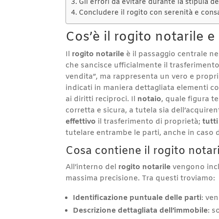
Gli errori da evitare durante la stipula de
Concludere il rogito con serenità e con
Cos’è il rogito notarile
Il
rogito notarile
è il passaggio centrale ne
che sancisce ufficialmente il trasferiment
vendita”, ma rappresenta un vero e propr
indicati in maniera dettagliata elementi com
ai diritti reciproci. Il
notaio
, quale figura t
corretta e sicura, a tutela sia dell’acquir
effettivo
il trasferimento di proprietà;
tutti
tutelare entrambe le parti, anche in caso di
Cosa contiene il rogito notari
All’interno del
rogito notarile
vengono inclus
massima precisione. Tra questi troviamo:
Identificazione puntuale delle parti
: ven
Descrizione dettagliata dell’immobile
: s