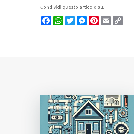
Condividi questo articolo su:
Facebook
WhatsApp
Twitter
Messenge
Pintere
Emai
C
Li