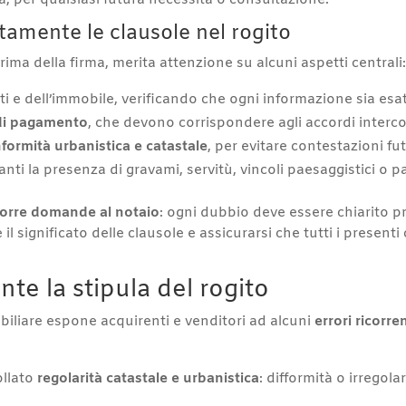
, per qualsiasi futura necessità o consultazione.
tamente le clausole nel rogito
rima della firma, merita attenzione su alcuni aspetti centrali
ti e dell’immobile, verificando che ogni informazione sia esa
 di pagamento
, che devono corrispondere agli accordi interco
nformità urbanistica e catastale
, per evitare contestazioni futu
nti la presenza di gravami, servitù, vincoli paesaggistici o patt
orre domande al notaio
: ogni dubbio deve essere chiarito pr
 il significato delle clausole e assicurarsi che tutti i pres
nte la stipula del rogito
iliare espone acquirenti e venditori ad alcuni
errori ricorren
ollato
regolarità catastale e urbanistica
: difformità o irregol